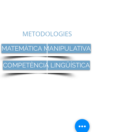
METODOLOGIES
MATEMÀTICA MANIPULATIVA
COMPETÈNCIA LINGÜÍSTICA
© Ceipieso Gabriel Vallseca
c/ Mare de Déu de la
Victòria, 36
07008 Palma de
Mallorca