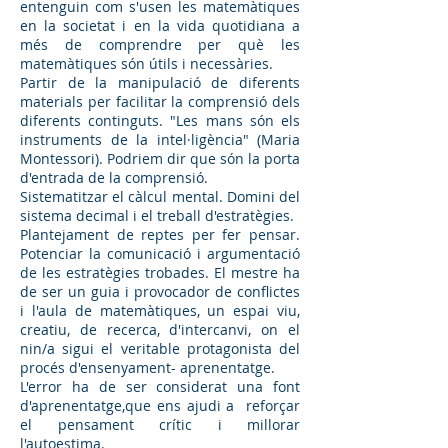
entenguin com s'usen les matemàtiques
en la societat i en la vida quotidiana a
més de comprendre per què les
matemàtiques són útils i necessàries.
Partir de la manipulació de diferents
materials per facilitar la comprensió dels
diferents continguts. "Les mans són els
instruments de la intel·ligència" (Maria
Montessori). Podriem dir que són la porta
d'entrada de la comprensió.
Sistematitzar el càlcul mental. Domini del
sistema decimal i el treball d'estratègies.
Plantejament de reptes per fer pensar.
Potenciar la comunicació i argumentació
de les estratègies trobades. El mestre ha
de ser un guia i provocador de conflictes
i l'aula de matemàtiques, un espai viu,
creatiu, de recerca, d'intercanvi, on el
nin/a sigui el veritable protagonista del
procés d'ensenyament- aprenentatge.
L'error ha de ser considerat una font
d'aprenentatge,que ens ajudi a reforçar
el pensament crític i millorar
l'autoestima.