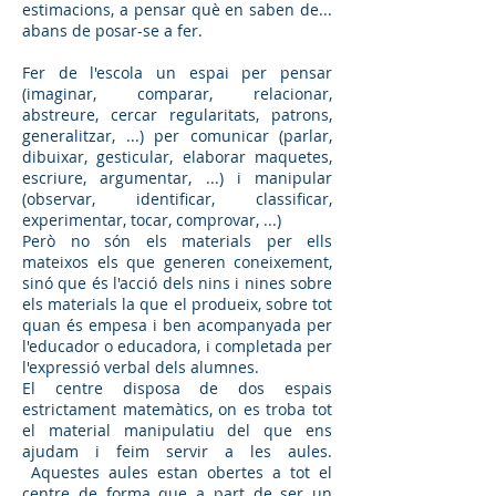
estimacions, a pensar què en saben de...
abans de posar-se a fer.
Fer de l'escola un espai per pensar
(imaginar, comparar, relacionar,
abstreure, cercar regularitats, patrons,
generalitzar, ...) per comunicar (parlar,
dibuixar, gesticular, elaborar maquetes,
escriure, argumentar, ...) i manipular
(observar, identificar, classificar,
experimentar, tocar, comprovar, ...)
Però no són els materials per ells
mateixos els que generen coneixement,
sinó que és l'acció dels nins i nines sobre
els materials la que el produeix, sobre tot
quan és empesa i ben acompanyada per
l'educador o educadora, i completada per
l'expressió verbal dels alumnes.
El centre disposa de dos espais
estrictament matemàtics, on es troba tot
el material manipulatiu del que ens
ajudam i feim servir a les aules.
Aquestes aules estan obertes a tot el
centre de forma que a part de ser un