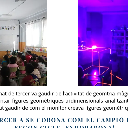
t de tercer va gaudir de l'activitat de geomtria màgi
tar figures geomètriques tridimensionals analitzant 
pogut gaudir de com el monitor creava figures geomètr
ERCER A SE CORONA COM EL CAMPIÓ
SEGON CICLE, ENHORABONA!