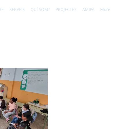
RE
SERVEIS
QUÍ SOM?
PROJECTES
AMIPA
More