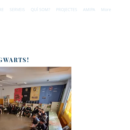
RE
SERVEIS
QUÍ SOM?
PROJECTES
AMIPA
More
OGWARTS!