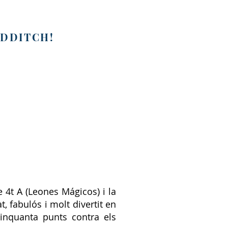
IDDITCH!
 4t A (Leones Mágicos) i la
, fabulós i molt divertit en
cinquanta punts contra els