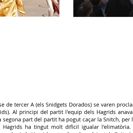
se de tercer A (els Snidgets Dorados) se varen proc
ids). Al principi del partit l'equip dels Hagrids ana
 segona part del partit ha pogut caçar la Snitch, per 
s Hagrids ha tingut molt difícil igualar l'elimatòria