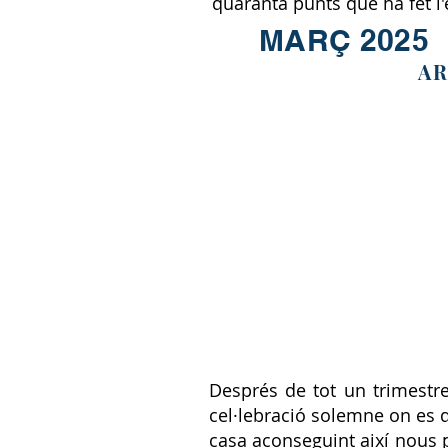
quaranta punts que ha fet l
MARÇ 2025
AR
Després de tot un trimestre
cel·lebració solemne on es 
casa aconseguint així nous p