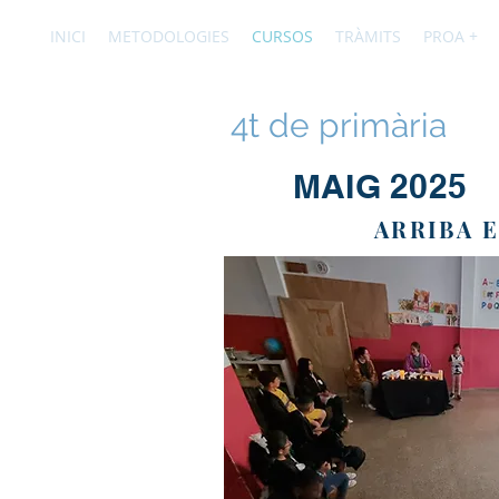
INICI
METODOLOGIES
CURSOS
TRÀMITS
PROA +
4t de primària
MAIG 2025
ARRIBA 