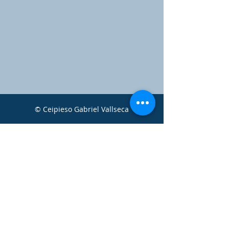
© Ceipieso Gabriel Vallseca
c/ Mare de Déu de la
Victòria, 36
07008 Palma de
Mallorca
Tlf:
971 24 35 26